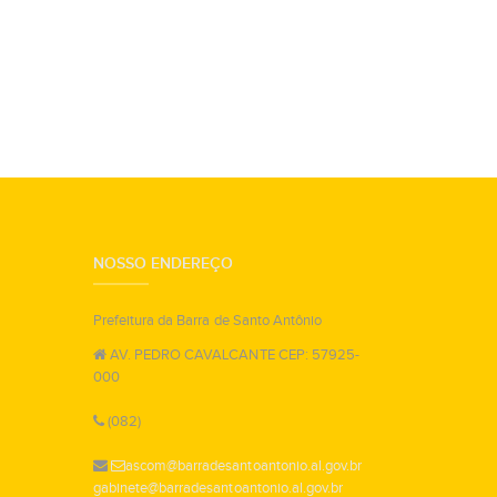
NOSSO ENDEREÇO
Prefeitura da Barra de Santo Antônio
AV. PEDRO CAVALCANTE CEP: 57925-
000
(082)
ascom@barradesantoantonio.al.gov.br
gabinete@barradesantoantonio.al.gov.br