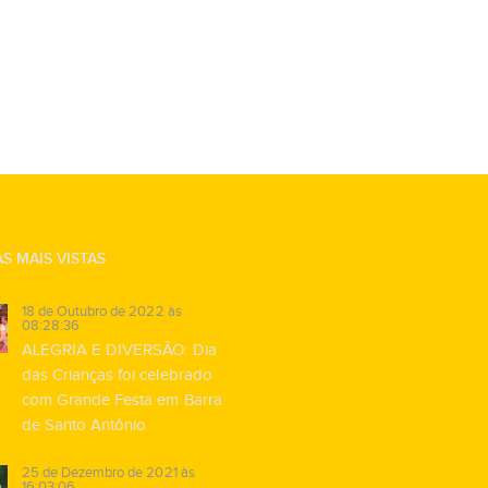
S MAIS VISTAS
18 de Outubro de 2022 às
08:28:36
ALEGRIA E DIVERSÃO: Dia
das Crianças foi celebrado
com Grande Festa em Barra
de Santo Antônio
25 de Dezembro de 2021 às
16:03:06