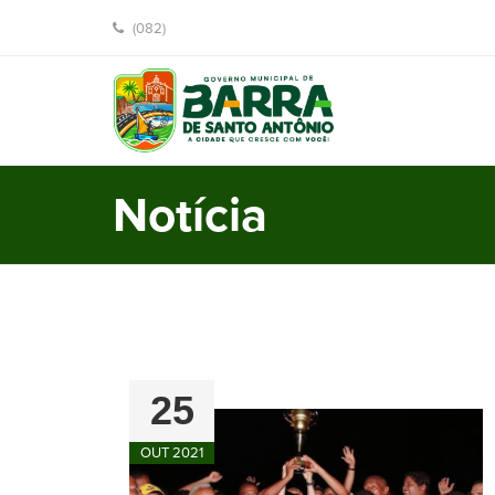
(082)
Notícia
25
OUT 2021