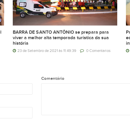
l
BARRA DE SANTO ANTÔNIO se prepara para
P
viver a melhor alta temporada turística da sua
e
história
i
23 de Setembro de 2021 às 11:49:39
0 Comentarios
Comentário