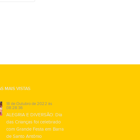
S MAIS VISTAS
18 de Outubro de 2022 às
08:28:36
ALEGRIA E DIVERSÃO: Dia
das Crianças foi celebrado
com Grande Festa em Barra
de Santo Antônio